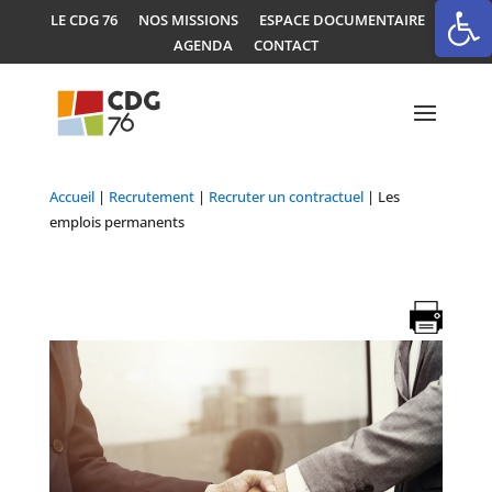
Ouvrir la
LE CDG 76
NOS MISSIONS
ESPACE DOCUMENTAIRE
AGENDA
CONTACT
Accueil
|
Recrutement
|
Recruter un contractuel
|
Les
emplois permanents