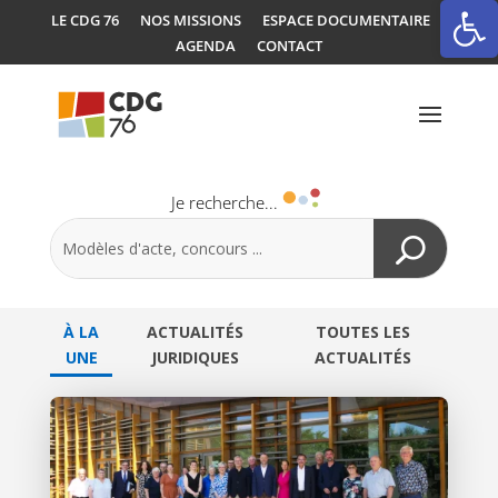
Ouvrir la
LE CDG 76
NOS MISSIONS
ESPACE DOCUMENTAIRE
AGENDA
CONTACT
Je recherche...
À LA
ACTUALITÉS
TOUTES LES
UNE
JURIDIQUES
ACTUALITÉS