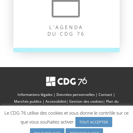

L'AGENDA
DU CDG 76
Informations légales
|
Données personnelles
|
Contact
|
Marchés publics
|
Accessibilité
|
Gestion des cookies
|
Plan du
site
|
Charte graphique
Le CDG 76 utilise des cookies et vous donne le contrôle sur ce
que vous souhaitez activer
TOUT ACCEPTER
© 2025, CDG 76